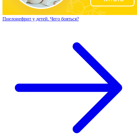
Пиелонефрит у детей. Чего бояться?