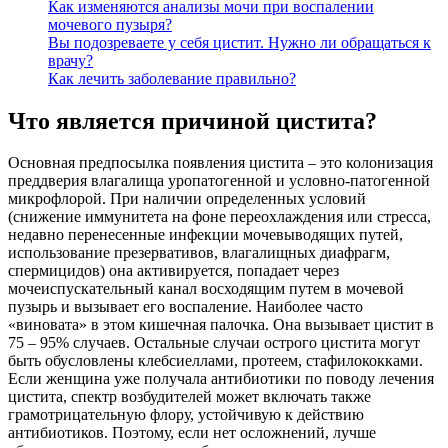
Как изменяются анализы мочи при воспалении
мочевого пузыря?
Вы подозреваете у себя цистит. Нужно ли обращаться к
врачу?
Как лечить заболевание правильно?
Что является причиной цистита?
Основная предпосылка появления цистита – это колонизация
преддверия влагалища уропатогенной и условно-патогенной
микрофлорой. При наличии определенных условий
(снижение иммунитета на фоне переохлаждения или стресса,
недавно перенесенные инфекции мочевыводящих путей,
использование презервативов, влагалищных диафрагм,
спермицидов) она активируется, попадает через
мочеиспускательный канал восходящим путем в мочевой
пузырь и вызывает его воспаление. Наиболее часто
«виновата» в этом кишечная палочка. Она вызывает цистит в
75 – 95% случаев. Остальные случаи острого цистита могут
быть обусловлены клебсиеллами, протеем, стафилококками.
Если женщина уже получала антибиотики по поводу лечения
цистита, спектр возбудителей может включать также
грамотрицательную флору, устойчивую к действию
антибиотиков. Поэтому, если нет осложнений, лучше