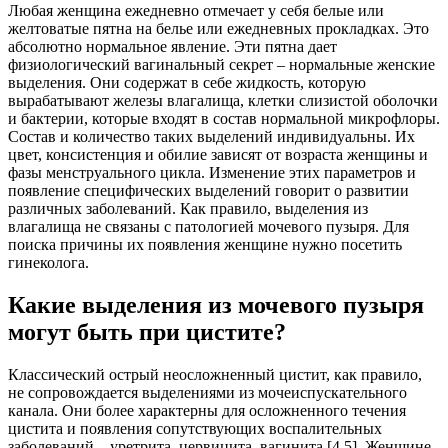
Любая женщина ежедневно отмечает у себя белые или
желтоватые пятна на белье или ежедневных прокладках. Это
абсолютно нормальное явление. Эти пятна дает
физиологический вагинальный секрет – нормальные женские
выделения. Они содержат в себе жидкость, которую
вырабатывают железы влагалища, клетки слизистой оболочки
и бактерии, которые входят в состав нормальной микрофлоры.
Состав и количество таких выделений индивидуальны. Их
цвет, консистенция и обилие зависят от возраста женщины и
фазы менструального цикла. Изменение этих параметров и
появление специфических выделений говорит о развитии
различных заболеваний. Как правило, выделения из
влагалища не связаны с патологией мочевого пузыря. Для
поиска причины их появления женщине нужно посетить
гинеколога.
Какие выделения из мочевого пузыря
могут быть при цистите?
Классический острый неосложненный цистит, как правило,
не сопровождается выделениями из мочеиспускательного
канала. Они более характерны для осложненного течения
цистита и появления сопутствующих воспалительных
заболеваний – уретрита, цервицита, вагинита [4,5]. Женщине