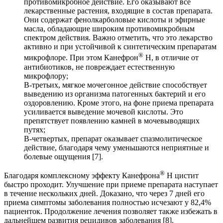
противомикробное действие. Его оказывают все
лекарственные растения, входящие в состав препарата.
Они содержат фенолкарболовые кислоты и эфирные
масла, обладающие широким противомикробным
спектром действия. Важно отметить, что это лекарство
активно и при устойчивой к синтетическим препаратам
®
микрофлоре. При этом Канефрон
Н, в отличие от
антибиотиков, не повреждает естественную
микрофлору;
В-третьих, мягкое мочегонное действие способствует
выведению из организма патогенных бактерий и его
оздоровлению. Кроме этого, на фоне приема препарата
усиливается выведение мочевой кислоты. Это
препятствует появлению камней в мочевыводящих
путях;
В-четвертых, препарат оказывает спазмолитическое
действие, благодаря чему уменьшаются неприятные и
болевые ощущения [7].
®
Благодаря комплексному эффекту Канефрона
Н цистит
быстро проходит. Улучшение при приеме препарата наступает
в течение нескольких дней. Доказано, что через 7 дней его
приема симптомы заболевания полностью исчезают у 82,4%
пациенток. Продолжение лечения позволяет также избежать в
дальнейшем развития рецидивов заболевания [8].