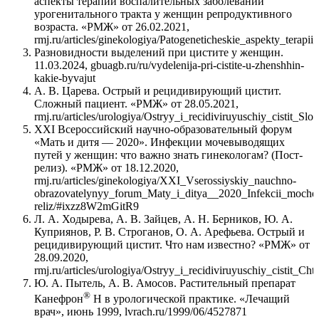
аспекты терапии воспалительных заболеваний
урогенитального тракта у женщин репродуктивного
возраста. «РМЖ» от 26.02.2021,
rmj.ru/articles/ginekologiya/Patogeneticheskie_aspekty_tera
Разновидности выделений при цистите у женщин.
11.03.2024, gbuagb.ru/ru/vydelenija-pri-cistite-u-zhenshhin-
kakie-byvajut
А. В. Царева. Острый и рецидивирующий цистит.
Сложный пациент. «РМЖ» от 28.05.2021,
rmj.ru/articles/urologiya/Ostryy_i_recidiviruyuschiy_cistit_Sl
XXI Всероссийский научно-образовательный форум
«Мать и дитя — 2020». Инфекции мочевыводящих
путей у женщин: что важно знать гинекологам? (Пост-
релиз). «РМЖ» от 18.12.2020,
rmj.ru/articles/ginekologiya/XXI_Vserossiyskiy_nauchno-
obrazovatelynyy_forum_Maty_i_ditya__2020_Infekcii_moche
reliz/#ixzz8W2mGitR9
Л. А. Ходырева, А. В. Зайцев, А. Н. Берников, Ю. А.
Куприянов, Р. В. Строганов, О. А. Арефьева. Острый и
рецидивирующий цистит. Что нам известно? «РМЖ» от
28.09.2020,
rmj.ru/articles/urologiya/Ostryy_i_recidiviruyuschiy_cistit_Ch
Ю. А. Пытель, А. В. Амосов. Растительный препарат
®
Канефрон
Н в урологической практике. «Лечащий
врач», июнь 1999, lvrach.ru/1999/06/4527871