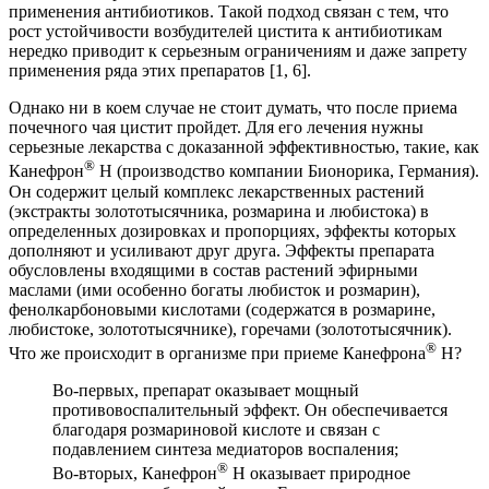
применения антибиотиков. Такой подход связан с тем, что
рост устойчивости возбудителей цистита к антибиотикам
нередко приводит к серьезным ограничениям и даже запрету
применения ряда этих препаратов [1, 6].
Однако ни в коем случае не стоит думать, что после приема
почечного чая цистит пройдет. Для его лечения нужны
серьезные лекарства с доказанной эффективностью, такие, как
®
Канефрон
Н (производство компании Бионорика, Германия).
Он содержит целый комплекс лекарственных растений
(экстракты золототысячника, розмарина и любистока) в
определенных дозировках и пропорциях, эффекты которых
дополняют и усиливают друг друга. Эффекты препарата
обусловлены входящими в состав растений эфирными
маслами (ими особенно богаты любисток и розмарин),
фенолкарбоновыми кислотами (содержатся в розмарине,
любистоке, золототысячнике), горечами (золототысячник).
®
Что же происходит в организме при приеме Канефрона
Н?
Во-первых, препарат оказывает мощный
противовоспалительный эффект. Он обеспечивается
благодаря розмариновой кислоте и связан с
подавлением синтеза медиаторов воспаления;
®
Во-вторых, Канефрон
Н оказывает природное